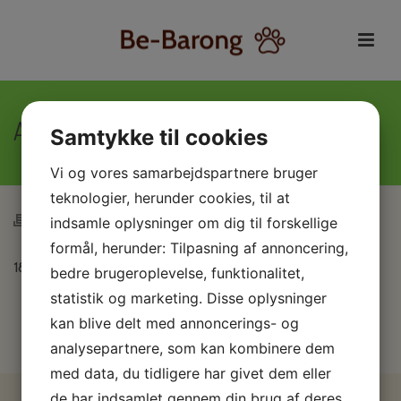
Afsked
Samtykke til cookies
Vi og vores samarbejdspartnere bruger
Forside
/
2023
/ Afsked
teknologier, herunder cookies, til at
indsamle oplysninger om dig til forskellige
formål, herunder: Tilpasning af annoncering,
18/2-23 måtte vi tage afsked med Be-Barong Ella of Frell.
bedre brugeroplevelse, funktionalitet,
statistik og marketing. Disse oplysninger
kan blive delt med annoncerings- og
analysepartnere, som kan kombinere dem
med data, du tidligere har givet dem eller
de har indsamlet gennem din brug af deres