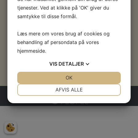
tjenester. Ved at klikke på 'OK' giver du
samtykke til disse formål.
Læs mere om vores brug af cookies og
behandling af persondata på vores
Græsted Stationsvej 51
hjemmeside.
DK-3230 Græsted
VIS
DETALJER
+45 2425 8456
JA
NEJ
OK
JA
NEJ
NØDVENDIGE
PRÆFERENCER
AFVIS ALLE
Copyright All Rights Reserved © 2017 //
Ny hjemmeside>
af
Computerpeople
JA
NEJ
JA
NEJ
MARKETING
STATISTIK