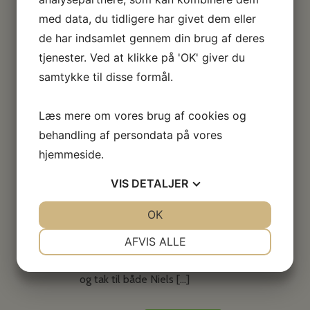
Dobermann Club Championship 2013 IPO3
med data, du tidligere har givet dem eller
A:88 – B:92 – C:90 =270p. Alteana
de har indsamlet gennem din brug af deres
Sheridane le Fano (for 3. år i træk / [...]
tjenester. Ved at klikke på 'OK' giver du
samtykke til disse formål.
Læs mere
Læs mere om vores brug af cookies og
behandling af persondata på vores
hjemmeside.
ZTP……
VIS
DETALJER
ZTP………. Be-Barong Cobra har bestået ZTP
JA
NEJ
OK
JA
NEJ
i Gr. Gribskov med prædikat SG1A! Be-
NØDVENDIGE
PRÆFERENCER
AFVIS ALLE
Barong Diggle har bestået ZTP i Gr.
Gribskov med prædikat SG1A! Stort tillykke
JA
NEJ
JA
NEJ
og tak til både Niels [...]
MARKETING
STATISTIK