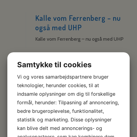
Kalle vom Ferrenberg – nu
også med UHP
Kalle vom Ferrenberg – nu også med UHP
Læs mere
Samtykke til cookies
Vi og vores samarbejdspartnere bruger
teknologier, herunder cookies, til at
indsamle oplysninger om dig til forskellige
Vinder af /Winner of Dansk
formål, herunder: Tilpasning af annoncering,
Dobermann Klubs
bedre brugeroplevelse, funktionalitet,
Danmarksmesterskab
statistik og marketing. Disse oplysninger
Vinder af /Winner of Dansk Dobermann
kan blive delt med annoncerings- og
Klubs Danmarksmesterskab / Danish
analysepartnere, som kan kombinere dem